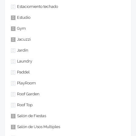
Estaciomiento techado
Estudio
Gym
Jacuzzi
Jardín
Laundry
Paddel
PlayRoom
Roof Garden
Roof Top
Salón de Fiestas
Salón de Usos Multiples