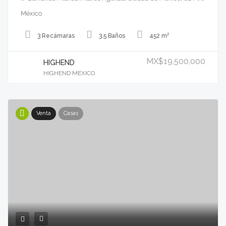
México
3 Recámaras
3.5 Baños
452 m²
MX$19,500,000
HIGHEND
HIGHEND MEXICO
Venta
Casas