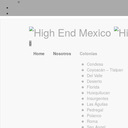
EXTRANJERO
Foráneas
Mapa
Home
Nosotros
Colonias
Condesa
Coyoacán – Tlalpan
Del Valle
Desierto
Florida
Huixquilucan
Insurgentes
Las Águilas
Pedregal
Polanco
Roma
San Angel