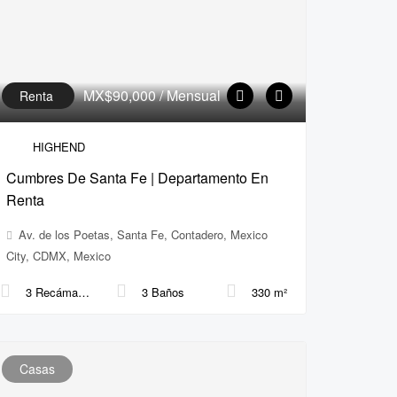
MX$90,000
/ Mensual
Renta
HIGHEND
Cumbres De Santa Fe | Departamento En
Renta
Av. de los Poetas, Santa Fe, Contadero, Mexico
City, CDMX, Mexico
3 Recámaras
3 Baños
330 m²
Casas