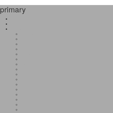
primary
Home
Nosotros
Colonias
Condesa
Coyoacán – Tlalpan
Del Valle
Desierto
Florida
Huixquilucan
Insurgentes
Las Águilas
Pedregal
Polanco
Roma
San Angel
San Jerónimo – Supervía
Santa Fé
Valle de Bravo
Otras