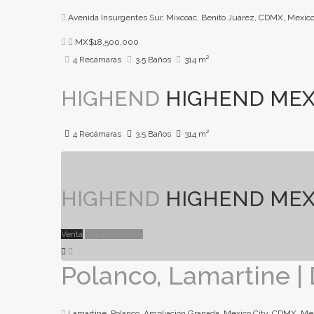
Avenida Insurgentes Sur, Mixcoac, Benito Juárez, CDMX, Mexic
MX$18,500,000
4 Recámaras
3.5 Baños
314 m²
HIGHEND
HIGHEND MEX
4 Recámaras
3.5 Baños
314 m²
HIGHEND
HIGHEND MEX
Venta
Departamentos
Polanco, Lamartine |
Lamartine, Polanco, Ampliación Granada, Mexico City, CDMX, Me