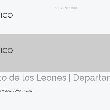
MX$14,500,000
ICO
ICO
rto de los Leones | Depart
 de México, CDMX, Mexico