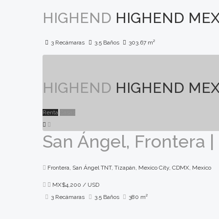
HIGHEND
HIGHEND MEX
3 Recámaras
3.5 Baños
303.67 m²
HIGHEND
HIGHEND MEX
Renta
Casas
San Ángel, Frontera |
Frontera, San Ángel TNT, Tizapán, Mexico City, CDMX, Mexico
MX$4,200
/ USD
3 Recámaras
3.5 Baños
380 m²