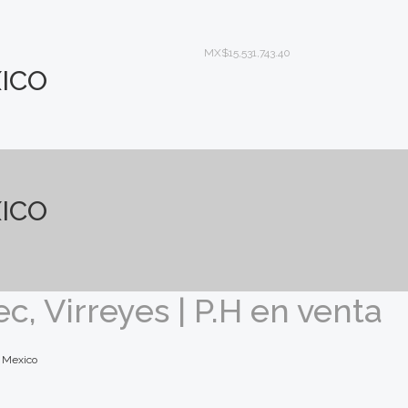
MX$15,531,743.40
ICO
ICO
, Virreyes | P.H en venta
, Mexico