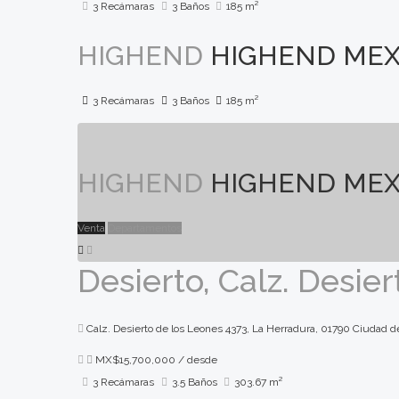
3 Recámaras
3 Baños
185 m²
HIGHEND
HIGHEND MEX
3 Recámaras
3 Baños
185 m²
HIGHEND
HIGHEND MEX
Venta
Departamentos
Desierto, Calz. Desie
Calz. Desierto de los Leones 4373, La Herradura, 01790 Ciudad
MX$15,700,000
/ desde
3 Recámaras
3.5 Baños
303.67 m²