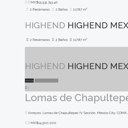
MX$15,531,743.40
2 Recámaras
2 Baños
117.87 m²
HIGHEND
HIGHEND MEX
2 Recámaras
2 Baños
117.87 m²
HIGHEND
HIGHEND MEX
Venta
Departamentos
Lomas de Chapultepec
Virreyes, Lomas de Chapultepec IV Sección, Mexico City, CDMX
MX$14,500,000