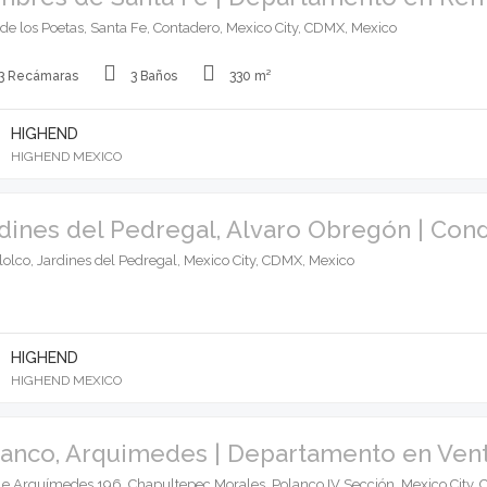
de los Poetas, Santa Fe, Contadero, Mexico City, CDMX, Mexico
3 Recámaras
3 Baños
330 m²
HIGHEND
HIGHEND MEXICO
dines del Pedregal, Alvaro Obregón | Con
lolco, Jardines del Pedregal, Mexico City, CDMX, Mexico
HIGHEND
HIGHEND MEXICO
anco, Arquimedes | Departamento en Ven
le Arquímedes 196, Chapultepec Morales, Polanco IV Sección, Mexico City,