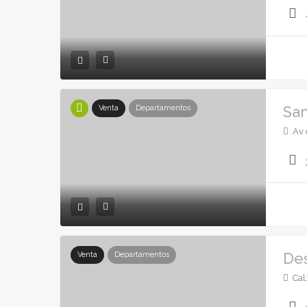
San
Venta
Departamentos
Av 
Des
Venta
Departamentos
Cal