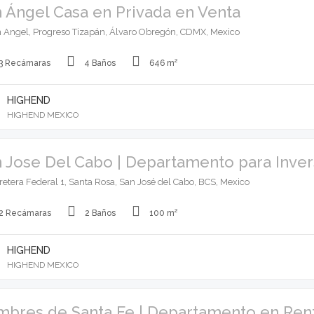
 Ángel Casa en Privada en Venta
 Angel, Progreso Tizapán, Álvaro Obregón, CDMX, Mexico
3 Recámaras
4 Baños
646 m²
HIGHEND
HIGHEND MEXICO
 Jose Del Cabo | Departamento para Inver
retera Federal 1, Santa Rosa, San José del Cabo, BCS, Mexico
2 Recámaras
2 Baños
100 m²
HIGHEND
HIGHEND MEXICO
bres de Santa Fe | Departamento en Ren