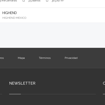
3 Recámaras
3.5 Baños
303.67 m²
HIGHEND
HIGHEND MEXICO
ros
Mapa
Términos
Privacidad
NEWSLETTER