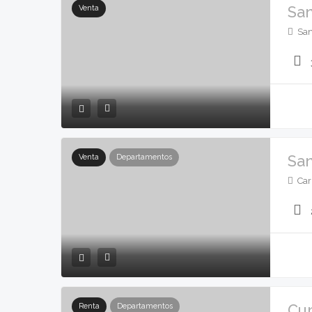
San
Venta
San
San
Venta
Departamentos
Car
Cum
Renta
Departamentos