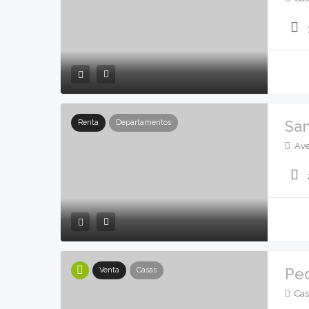
San
Renta
Departamentos
Ave
Ped
Venta
Casas
Cas