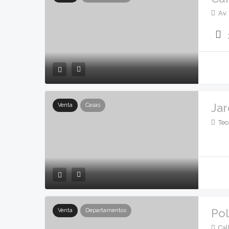
Av. 
Jar
Venta
Casas
Teo
Pol
Venta
Departamentos
Cal