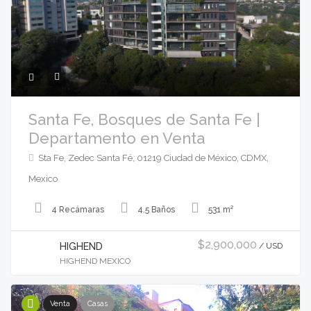
Santa Fe, Bosques de Santa Fe |
Departamento en Venta
Sta Fe, Zedec Santa Fé, 01219 Ciudad de México, CDMX,
Mexico
4 Recámaras
4.5 Baños
531 m²
$2,900,000
HIGHEND
/ USD
HIGHEND MEXICO
Venta
Casas