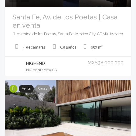
Santa Fe, Av. de los Poetas | Casa
en venta
Avenida de los Poetas, Santa Fe, Mexico City, CDMX, Mexico
4 Recámaras
6.5 Baños
650 m²
MX$38,000,000
HIGHEND
HIGHEND MEXICO
Venta
Casas