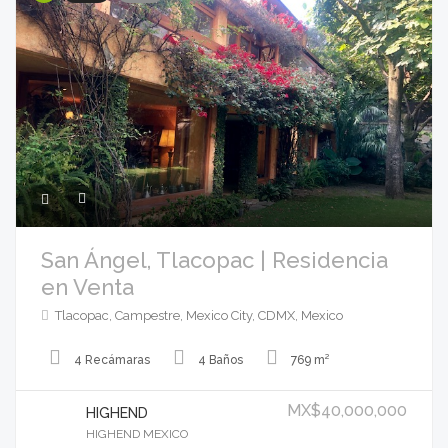
San Ángel, Tlacopac | Residencia
en Venta
Tlacopac, Campestre, Mexico City, CDMX, Mexico
4 Recámaras
4 Baños
769 m²
MX$40,000,000
HIGHEND
HIGHEND MEXICO