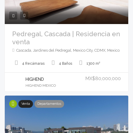
Pedregal, Cascada | Residencia en
venta
Cascada, Jardines del Pedregal, Mexico City, CDMX, Mexico
4 Recámaras
4 Baños
1300 m²
MX$80,000,000
HIGHEND
HIGHEND MEXICO
Venta
Departamentos