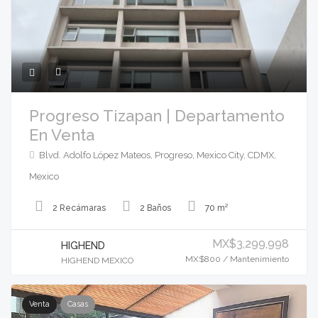
Progreso Tizapan | Departamento
En Venta
Blvd. Adolfo López Mateos, Progreso, Mexico City, CDMX,
Mexico
2 Recámaras
2 Baños
70 m²
MX$3,299,998
HIGHEND
MX$800 / Mantenimiento
HIGHEND MEXICO
Venta
Casas