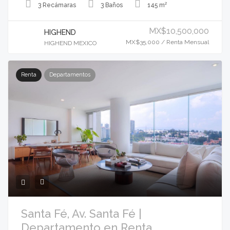
3 Recámaras
3 Baños
145 m²
MX$10,500,000
HIGHEND
MX$35,000 / Renta Mensual
HIGHEND MEXICO
Renta
Departamentos
Santa Fé, Av. Santa Fé |
Departamento en Renta