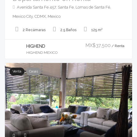
Avenida Santa Fe 457, Santa Fe, Lomas de Santa Fé,
Mexico City, CDMX, Mexico
2 Recámaras
2.5 Baños
125 m²
MX$37,500
HIGHEND
/ Renta
HIGHEND MEXICO
Venta
Casas