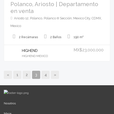
Polanco, Ariosto | Departamento
en venta
Ariosto 12, Polanco, Polanco III Sección, Mexico City, CDMX,
Mexico
2 Recámaras
2 Baños
190 m²
MX$23,000,000
HIGHEND
HIGHEND MEXICO
«
1
2
3
4
»
Nosotros
Mapa